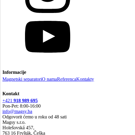
Informacije
Magnetski separatori
O nama
Referenca
Kontakty
Kontakt
+421
918 989 695
Pon-Pet: 8:00-16:00
info@magsy.ba
Odgovorit ćemo u roku od 48 sati
Magsy s.r.o.
Holešovská 457,
763 16 Fryšták, Češka