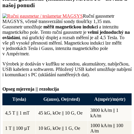
našoj ponudi
Ruční gaussmetr
MAGSYS, včetně transverzální sondy tloušťky 1,35 mm.
Gaussmetr umožňuje
měřit magnetickou indukci
a intenzitu
magnetického pole. Tento ruční gaussmetr je
velmi jednoduchý na
ovládání
, má grafický displej a rozsah měření je až 4,5 Tesla. To
vše při vysoké přesnosti měření. Magnetickou indukci lze měřit
v jednotkách Tesla i Gauss, intenzita magnetického pole
v Ampér/metr.
Výrobek je dodáván v kufříku se sondou, akumulátory, nabíječkou,
USB kabelem a softwarem. Přiložený USB kabel umožňuje nabíjení
i komunikaci s PC (ukládání naměřených dat).
Opseg mjerenja || rezolucija
T(esla)
G(auss), Oe(rsted)
A(mpér)/m(etr)
3800 kA/m || 1
4,5 T || 1 mT
45 kG, kOe || 10 G, Oe
kA/m
1000 kA/m || 100
1 T || 100 µT
10 kG, kOe || 1 G, Oe
A/m