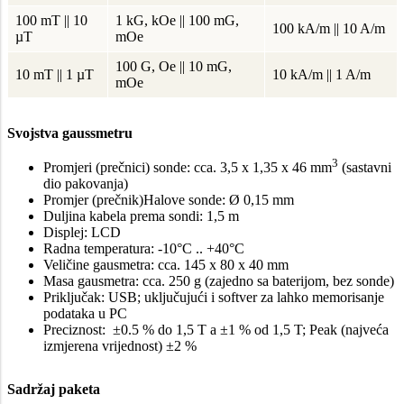
100 mT || 10
1 kG, kOe || 100 mG,
100 kA/m || 10 A/m
µT
mOe
100 G, Oe || 10 mG,
10 mT || 1 µT
10 kA/m || 1 A/m
mOe
Svojstva gaussmetru
3
Promjeri (prečnici) sonde: cca. 3,5 x 1,35 x 46 mm
(sastavni
dio pakovanja)
Promjer (prečnik)Halove sonde: Ø 0,15 mm
Duljina kabela prema sondi: 1,5 m
Displej: LCD
Radna temperatura: -10°C .. +40°C
Veličine gausmetra: cca. 145 x 80 x 40 mm
Masa gausmetra: cca. 250 g (zajedno sa baterijom, bez sonde)
Priključak: USB; uključujući i softver za lahko memorisanje
podataka u PC
Preciznost: ±0.5 % do 1,5 T a ±1 % od 1,5 T; Peak (najveća
izmjerena vrijednost) ±2 %
Sadržaj paketa