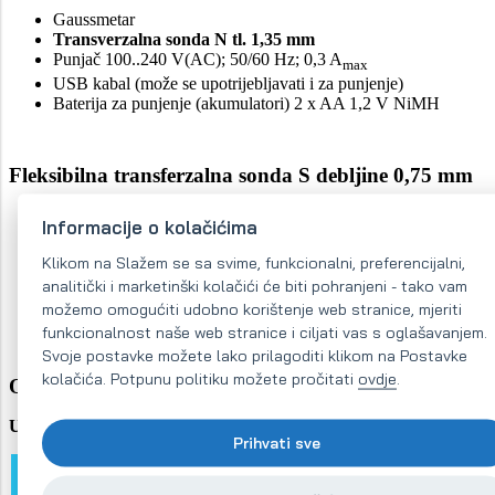
Gaussmetar
Transverzalna sonda N tl. 1,35 mm
Punjač 100..240 V(AC); 50/60 Hz; 0,3 A
max
USB kabal (može se upotrijebljavati i za punjenje)
Baterija za punjenje (akumulatori) 2 x AA 1,2 V NiMH
Fleksibilna transferzalna sonda S debljine 0,75 mm
Sonda
Informacije o kolačićima
za ručni gausmetar MAGSYS
Debljina sonde 0,75 mm
Klikom na Slažem se sa svime, funkcionalni, preferencijalni,
Veličine sonde cca: 3,5 x 0,75 x 46 mm
analitički i marketinški kolačići će biti pohranjeni - tako vam
Promjer (prečnik) Halove sonde Ø 0,15 mm
možemo omogućiti udobno korištenje web stranice, mjeriti
Duljina kabla prema sondi: 1,5 m
funkcionalnost naše web stranice i ciljati vas s oglašavanjem.
Svoje postavke možete lako prilagoditi klikom na Postavke
kolačića. Potpunu politiku možete pročitati
ovdje
.
On-line prodaja uređaja za mjerenje
U našem e-shopu ćete sigurno moći napraviti pravi odabir
Prihvati sve
KUPITE GAUSMETAR U E-SHOPU