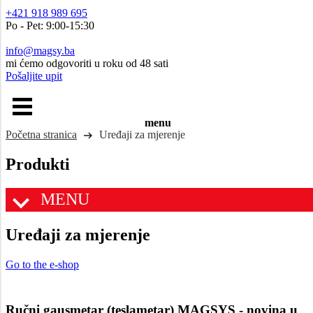
+421 918 989 695
Po - Pet: 9:00-15:30
info@magsy.ba
mi ćemo odgovoriti u roku od 48 sati
Pošaljite upit
menu
Početna stranica
Uređaji za mjerenje
Produkti
MENU
Uređaji za mjerenje
Go to the e-shop
Ručni gausmetar (teslametar) MAGSYS - novina u