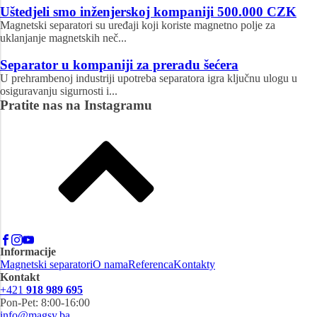
Uštedjeli smo inženjerskoj kompaniji 500.000 CZK
Magnetski separatori su uređaji koji koriste magnetno polje za
uklanjanje magnetskih neč...
Separator u kompaniji za preradu šećera
U prehrambenoj industriji upotreba separatora igra ključnu ulogu u
osiguravanju sigurnosti i...
Pratite nas na Instagramu
Informacije
Magnetski separatori
O nama
Referenca
Kontakty
Kontakt
+421
918 989 695
Pon-Pet: 8:00-16:00
info@magsy.ba