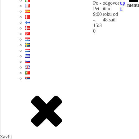
Po -
odgovor
up
menu
Pet:
iti u
it
9:00
roku od
-
48 sati
15:3
0
Zavřít