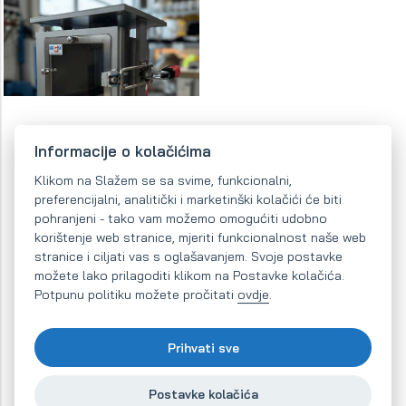
Informacije o kolačićima
Klikom na Slažem se sa svime, funkcionalni,
preferencijalni, analitički i marketinški kolačići će biti
pohranjeni - tako vam možemo omogućiti udobno
korištenje web stranice, mjeriti funkcionalnost naše web
stranice i ciljati vas s oglašavanjem. Svoje postavke
možete lako prilagoditi klikom na Postavke kolačića.
Potpunu politiku možete pročitati
ovdje
.
Prihvati sve
Postavke kolačića