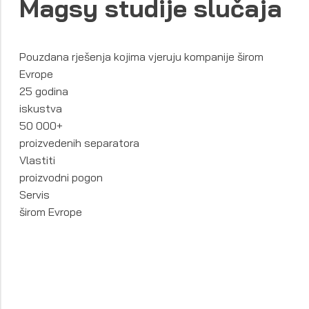
Magsy studije slučaja
Pouzdana rješenja kojima vjeruju kompanije širom
Evrope
25 godina
iskustva
50 000+
proizvedenih separatora
Vlastiti
proizvodni pogon
Servis
širom Evrope