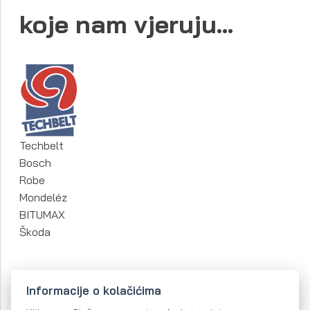
koje nam vjeruju...
Techbelt
Bosch
Robe
Mondeléz
BITUMAX
Škoda
Informacije o kolačićima