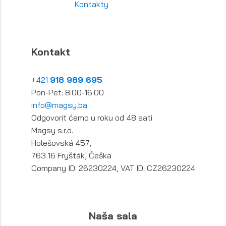
Kontakty
Kontakt
+421
918 989 695
Pon-Pet: 8:00-16:00
info@magsy.ba
Odgovorit ćemo u roku od 48 sati
Magsy s.r.o.
Holešovská 457,
763 16 Fryšták, Češka
Company ID: 26230224, VAT ID: CZ26230224
Naša sala