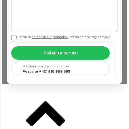
Slažem se
obrada ličnih podataka
u svrhu obrade mog zahtjeva
Pošaljite poruku
Potrebna vam je ponuda ranije?
Pozovite +421 918 989 695