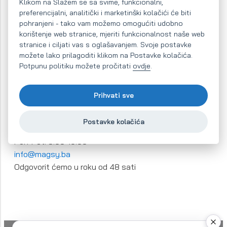
Klikom na Slažem se sa svime, funkcionalni,
preferencijalni, analitički i marketinški kolačići će biti
pohranjeni - tako vam možemo omogućiti udobno
korištenje web stranice, mjeriti funkcionalnost naše web
stranice i ciljati vas s oglašavanjem. Svoje postavke
Tražite li odgovarajući magnetni
možete lako prilagoditi klikom na Postavke kolačića.
separator?
Potpunu politiku možete pročitati
ovdje
.
Pouzdana rješenja kojima vjeruju kompanije širom
Prihvati sve
Evrope
Zatražite neobavezujuću ponudu
Postavke kolačića
+421
918 989 695
Pon-Pet: 8:00-16:00
info@magsy.ba
Odgovorit ćemo u roku od 48 sati