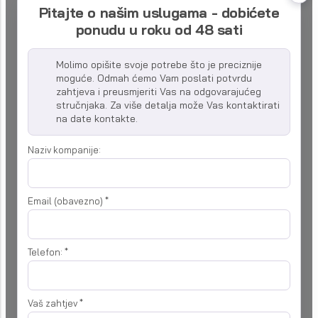
Pitajte o našim uslugama - dobićete
ponudu u roku od 48 sati
Molimo opišite svoje potrebe što je preciznije
moguće. Odmah ćemo Vam poslati potvrdu
zahtjeva i preusmjeriti Vas na odgovarajućeg
stručnjaka. Za više detalja može Vas kontaktirati
na date kontakte.
Naziv kompanije:
Email (obavezno)
*
Telefon:
*
Vaš zahtjev
*