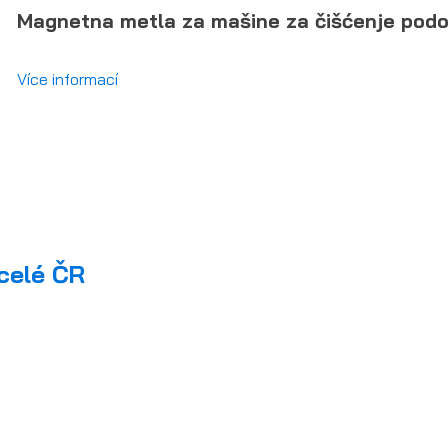
Magnetna metla za mašine za čišćenje pod
Více informací
celé ČR