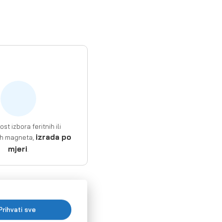
t izbora feritnih ili
izrada po
ih magneta,
mjeri
.
Prihvati sve