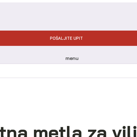
POŠALJITE UPIT
menu
na metla za vil