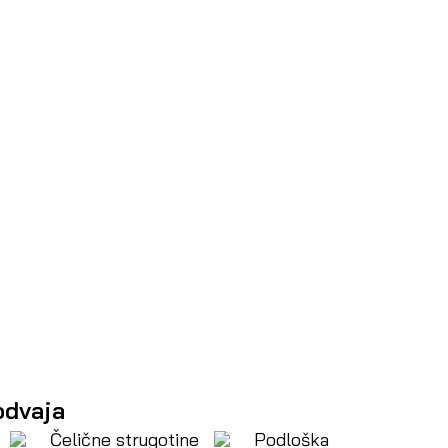
odvaja
Čelične strugotine
Podloška