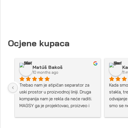
Ocjene kupaca
Matúš Bakoš
Ka
10 months ago
11 
Trebao nam je atipičan separator za 
Kada smo g
uski prostor u proizvodnoj liniji. Druga 
stakla, tr
kompanija nam je rekla da neće raditi. 
odvajanje 
MAGSY ga je projektovao, proizveo i 
smo se nek
isporučio. Radi savršeno.
MAGSY uvj
Poslali su
sve isplan