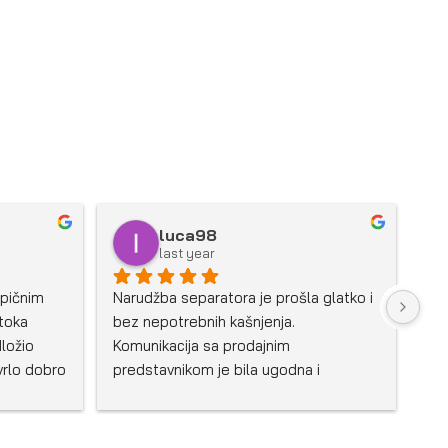
luca98
last year
pičnim 
Narudžba separatora je prošla glatko i 
oka 
bez nepotrebnih kašnjenja. 
ložio 
Komunikacija sa prodajnim 
vrlo dobro 
predstavnikom je bila ugodna i 
sporuka 
profesionalna. Trebali smo prilagoditi 
govoreno, 
uređaj specifičnoj vrsti materijala, što 
acije, 
nije bio problem. Isporuka je trebala 