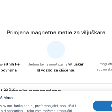
Primjena magnetne metle za viljuškare
sitnih Fe
viljuškar
Mogućnos
nje
Jednostavna montaža na
neodimijsk
 površina
ili vozilo za čišćenje
.
.
 i čišćenje separatora
ačićima
svime, funkcionalni, preferencijalni, analitički i
e biti pohranjeni - tako vam možemo omogućiti