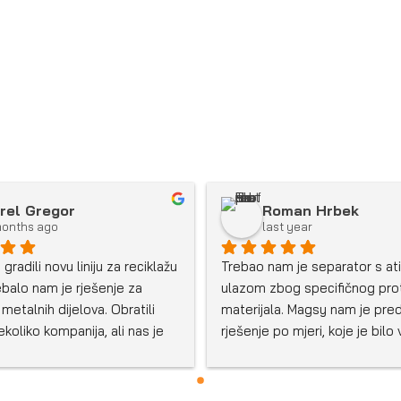
rel Gregor
Roman Hrbek
months ago
last year
radili novu liniju za reciklažu 
Trebao nam je separator s ati
ebalo nam je rješenje za 
ulazom zbog specifičnog prot
metalnih dijelova. Obratili 
materijala. Magsy nam je pred
oliko kompanija, ali nas je 
rješenje po mjeri, koje je bilo 
erio svojim pristupom. 
obrađeno s tehničke strane. I
 nam tehničara koji je lično 
je obavljena tačno kako je do
irao i dizajnirao rješenje 
za oko 8 sedmica. Nakon instal