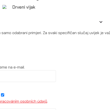
Drveni vijak
 samo odabrani primjeri. Za svaki specifičan slučaj uvijek je va
eme na e-mail
pracováním osobních údajů
.