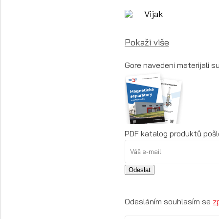
Vijak
Pokaži više
Gore navedeni materijali su
PDF katalog produktů pošl
Odeslat
Odesláním souhlasím se
z