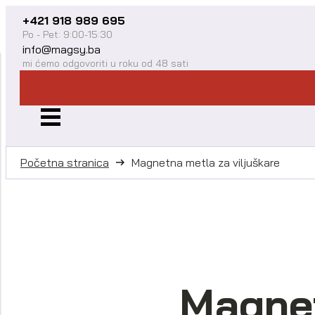
+421 918 989 695
Po - Pet: 9:00-15:30
info@magsy.ba
mi ćemo odgovoriti u roku od 48 sati
Početna stranica
Magnetna metla za viljuškare
Magnet