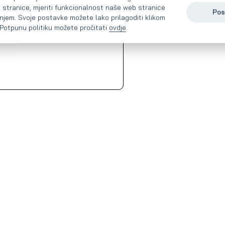
 stranice, mjeriti funkcionalnost naše web stranice
Pos
vanjem. Svoje postavke možete lako prilagoditi klikom
 Potpunu politiku možete pročitati
ovdje
.