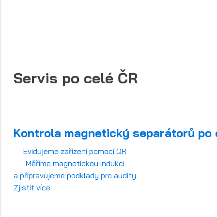
Servis po celé ČR
Kontrola magnetický separátorů po 
Evidujeme zařízení pomocí QR
Měříme magnetickou indukci
a připravujeme podklady pro audity
Zjistit více