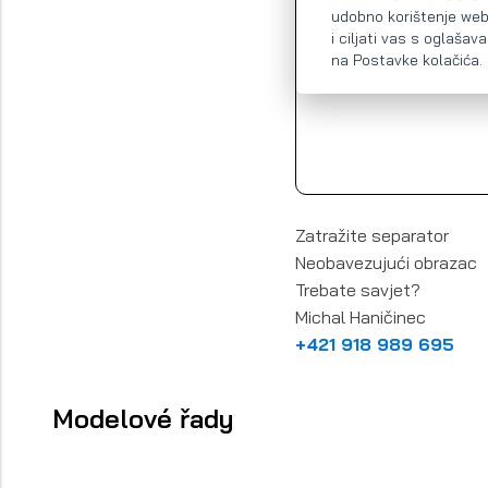
udobno korištenje web
i ciljati vas s oglaša
na Postavke kolačića.
Zatražite separator
Neobavezujući obrazac
Trebate savjet?
Michal Haničinec
+421 918 989 695
Modelové řady