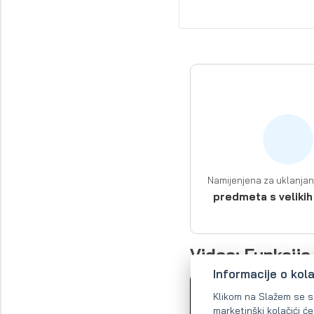
Namijenjena za uklanja
predmeta s velikih
Video: Funkcija
Informacije o kol
Klikom na Slažem se sa 
marketinški kolačići ć