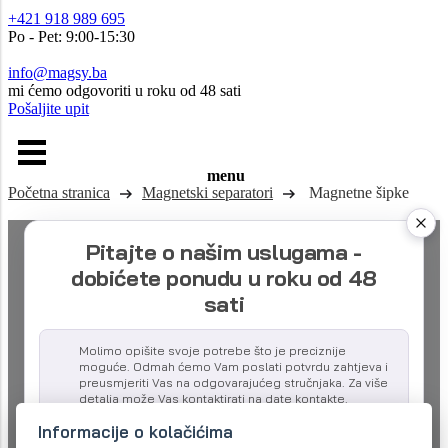
+421 918 989 695
Po - Pet: 9:00-15:30
info@magsy.ba
mi ćemo odgovoriti u roku od 48 sati
Pošaljite upit
menu
Početna stranica
Magnetski separatori
Magnetne šipke
Pitajte o našim uslugama -
dobićete ponudu u roku od 48
sati
Molimo opišite svoje potrebe što je preciznije
moguće. Odmah ćemo Vam poslati potvrdu zahtjeva i
preusmjeriti Vas na odgovarajućeg stručnjaka. Za više
detalja može Vas kontaktirati na date kontakte.
Informacije o kolačićima
Naziv kompanije: