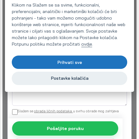
Klikom na Slažem se sa svime, funkcionalni,
preferencijalni, analitički i marketinški kolačići će biti
pohranjeni - tako vam možemo omogućiti udobno
Email (obavezno)
*
korištenje web stranice, mjeriti funkcionalnost naše web
stranice i ciljati vas s oglašavanjem. Svoje postavke
možete lako prilagoditi klikom na Postavke kolačića.
Telefon:
*
Potpunu politiku možete pročitati
ovdje
.
Prihvati sve
Vaš zahtjev
*
Postavke kolačića
Slažem se
obrada ličnih podataka
u svrhu obrade mog zahtjeva
Pošaljite poruku