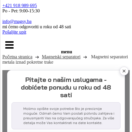
+421 918 989 695
Po - Pet: 9:00-15:30
info@magsy.ba
mi ćemo odgovoriti u roku od 48 sati
Pošaljite upit
menu
Početna stranica
Magnetski separatori
Magnetni separatori
metala iznad pokretne trake
Pitajte o našim uslugama -
dobićete ponudu u roku od 48
sati
Molimo opišite svoje potrebe što je preciznije
moguće. Odmah ćemo Vam poslati potvrdu zahtjeva i
preusmjeriti Vas na odgovarajućeg stručnjaka. Za više
detalja može Vas kontaktirati na date kontakte.