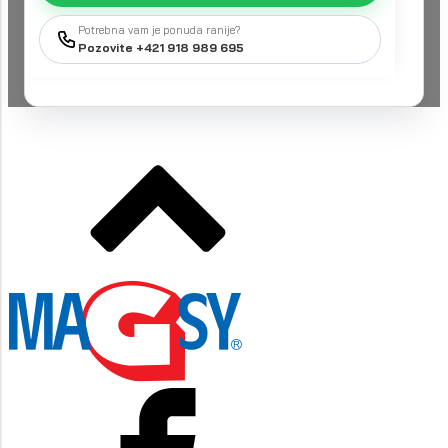
Potrebna vam je ponuda ranije?
Pozovite +421 918 989 695