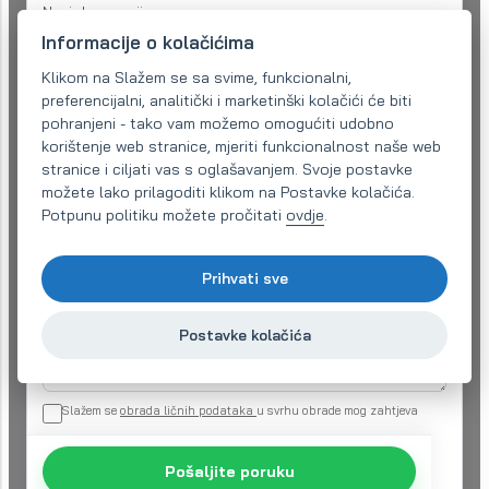
Naziv kompanije:
Informacije o kolačićima
Klikom na Slažem se sa svime, funkcionalni,
Email (obavezno)
*
preferencijalni, analitički i marketinški kolačići će biti
pohranjeni - tako vam možemo omogućiti udobno
korištenje web stranice, mjeriti funkcionalnost naše web
stranice i ciljati vas s oglašavanjem. Svoje postavke
Telefon:
*
možete lako prilagoditi klikom na Postavke kolačića.
Potpunu politiku možete pročitati
ovdje
.
Vaš zahtjev
*
Prihvati sve
Postavke kolačića
Slažem se
obrada ličnih podataka
u svrhu obrade mog zahtjeva
Pošaljite poruku