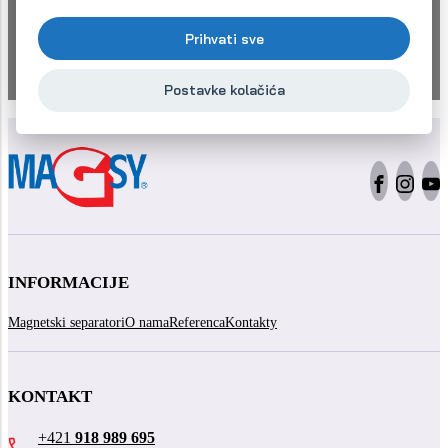
Potrebna vam je ponuda ranije?
Prihvati sve
Pozovite +421 918 989 695
Postavke kolačića
INFORMACIJE
Magnetski separatori
O nama
Referenca
Kontakty
KONTAKT
+421
918 989 695