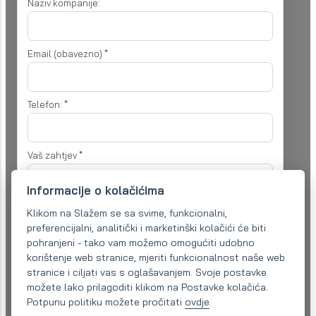
Naziv kompanije:
Email (obavezno)
*
Telefon:
*
Vaš zahtjev
*
Informacije o kolačićima
Klikom na Slažem se sa svime, funkcionalni,
preferencijalni, analitički i marketinški kolačići će biti
pohranjeni - tako vam možemo omogućiti udobno
korištenje web stranice, mjeriti funkcionalnost naše web
Slažem se
obrada ličnih podataka
u svrhu obrade mog zahtjeva
stranice i ciljati vas s oglašavanjem. Svoje postavke
možete lako prilagoditi klikom na Postavke kolačića.
Pošaljite poruku
Potpunu politiku možete pročitati
ovdje
.