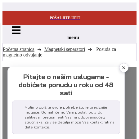
POŠALJITE UPIT
menu
Početna stranica
Magnetski separatori
Posuda za
magnetno odvajanje
Pitajte o našim uslugama -
dobićete ponudu u roku od 48
sati
Molimo opišite svoje potrebe što je preciznije
moguće. Odmah ćemo Vam poslati potvrdu
zahtjeva i preusmjeriti Vas na odgovarajućeg
stručnjaka. Za više detalja može Vas kontaktirati na
date kontakte.