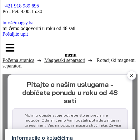
+421 918 989 695
Po - Pet: 9:00-15:30
info@magsy.ba
mi ćemo odgovoriti u roku od 48 sati
Pošaljite upit
menu
Početna stranica
Magnetski separatori
Rotacijski magnetni
separatori
Pitajte o našim uslugama -
dobićete ponudu u roku od 48
sati
Molimo opišite svoje potrebe što je preciznije
moguće. Odmah ćemo Vam poslati potvrdu zahtjeva i
preusmjeriti Vas na odgovarajućeg stručnjaka. Za više
detalja može Vas kontaktirati na date kontakte.
Informacije o kolačićima