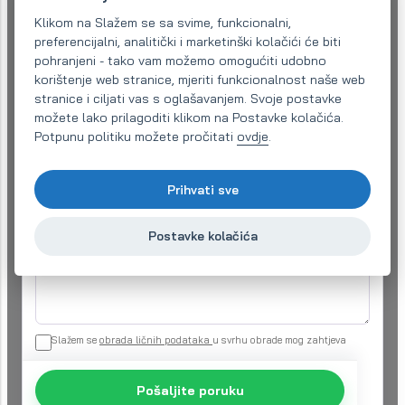
Naziv kompanije:
Klikom na Slažem se sa svime, funkcionalni,
preferencijalni, analitički i marketinški kolačići će biti
pohranjeni - tako vam možemo omogućiti udobno
Email (obavezno)
*
korištenje web stranice, mjeriti funkcionalnost naše web
stranice i ciljati vas s oglašavanjem. Svoje postavke
možete lako prilagoditi klikom na Postavke kolačića.
Potpunu politiku možete pročitati
ovdje
.
Telefon:
*
Prihvati sve
Vaš zahtjev
*
Postavke kolačića
Slažem se
obrada ličnih podataka
u svrhu obrade mog zahtjeva
Pošaljite poruku