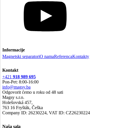
Informacije
Magnetski separatori
O nama
Referenca
Kontakty
Kontakt
+421
918 989 695
Pon-Pet: 8:00-16:00
info@magsy.ba
Odgovorit ćemo u roku od 48 sati
Magsy s.r.o.
Holešovská 457,
763 16 Fryšták, Češka
Company ID: 26230224, VAT ID: CZ26230224
Naša sala