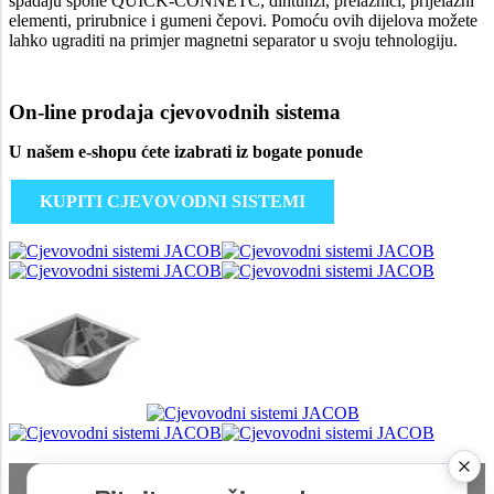
spadaju spone QUICK-CONNETC, dihtunzi, prelaznici, prijelazni
elementi, prirubnice i gumeni čepovi. Pomoću ovih dijelova možete
lahko ugraditi na primjer magnetni separator u svoju tehnologiju.
On-line prodaja cjevovodnih sistema
U našem e-shopu ćete izabrati iz bogate ponude
KUPITI CJEVOVODNI SISTEMI