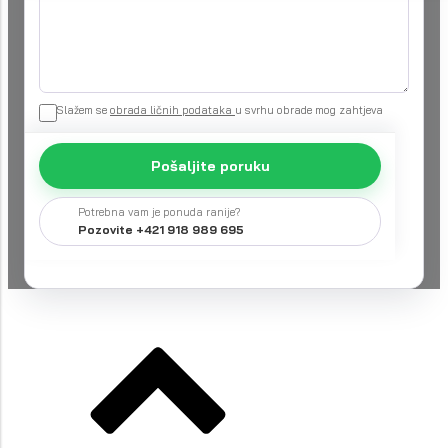
Slažem se
obrada ličnih podataka
u svrhu obrade mog zahtjeva
Pošaljite poruku
Potrebna vam je ponuda ranije?
Pozovite +421 918 989 695