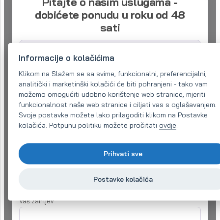
Pitajte o našim uslugama -
dobićete ponudu u roku od 48
sati
Molimo opišite svoje potrebe što je preciznije
Informacije o kolačićima
moguće. Odmah ćemo Vam poslati potvrdu zahtjeva i
preusmjeriti Vas na odgovarajućeg stručnjaka. Za više
Klikom na Slažem se sa svime, funkcionalni, preferencijalni,
detalja može Vas kontaktirati na date kontakte.
analitički i marketinški kolačići će biti pohranjeni - tako vam
možemo omogućiti udobno korištenje web stranice, mjeriti
Naziv kompanije:
funkcionalnost naše web stranice i ciljati vas s oglašavanjem.
Svoje postavke možete lako prilagoditi klikom na Postavke
kolačića. Potpunu politiku možete pročitati
ovdje
.
Email (obavezno)
*
Prihvati sve
Telefon:
*
Postavke kolačića
Vaš zahtjev
*