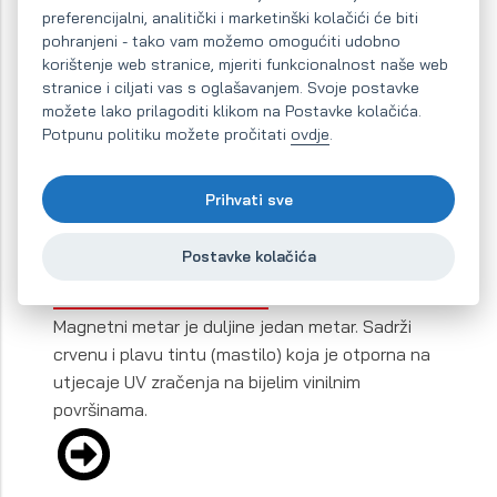
preferencijalni, analitički i marketinški kolačići će biti
MAGNETNI DRŽAČ VIJAKA NA
pohranjeni - tako vam možemo omogućiti udobno
korištenje web stranice, mjeriti funkcionalnost naše web
RUČNOM ZGLOBU
stranice i ciljati vas s oglašavanjem. Svoje postavke
Na crvene magnetske pravokutnike pripremite
možete lako prilagoditi klikom na Postavke kolačića.
Potpunu politiku možete pročitati
ovdje
.
metalne vijke, ili eksere i krenite s radom.
Prihvati sve
Postavke kolačića
MAGNETNI METAR
Magnetni metar je duljine jedan metar. Sadrži
crvenu i plavu tintu (mastilo) koja je otporna na
utjecaje UV zračenja na bijelim vinilnim
površinama.