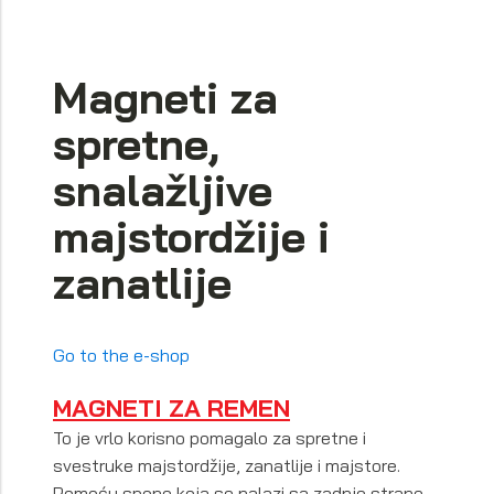
Magneti za
spretne,
snalažljive
majstordžije i
zanatlije
Go to the e-shop
MAGNETI ZA REMEN
To je vrlo korisno pomagalo za spretne i
svestruke majstordžije, zanatlije i majstore.
Pomoću spone koja se nalazi sa zadnje strane