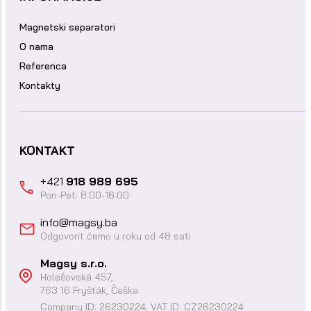
Magnetski separatori
O nama
Referenca
Kontakty
KONTAKT
+421
918 989 695
Pon-Pet: 8:00-16:00
info@magsy.ba
Odgovorit ćemo u roku od 48 sati
Magsy s.r.o.
Holešovská 457,
763 16 Fryšták, Češka
Company ID: 26230224, VAT ID: CZ26230224